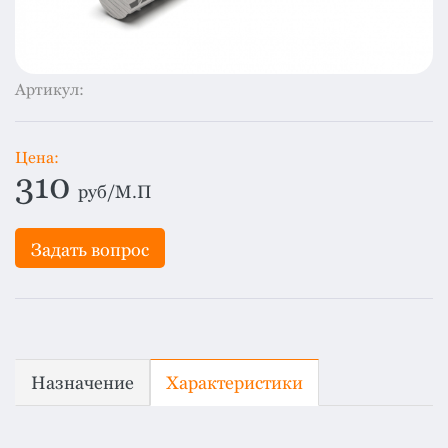
система
все
категории
Изоляция
Артикул:
Монтаж
Фальцевая
Цена:
кровля
310
руб/М.П
Металлочерепица
премиум
Задать вопрос
Черепица
гибкая
Смотреть
все
категории
Назначение
Характеристики