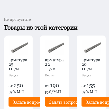
Не пропустите
Товары из этой категории
арматура
арматура
арматура
25
22
20
11,7м
11,7м
11,7м
Вес,кг
Вес,кг
Вес,кг
250
190
155
от
от
от
руб/М.П
руб/М.П
руб/М.П
рос
Задать вопрос
Задать вопрос
Задать воп