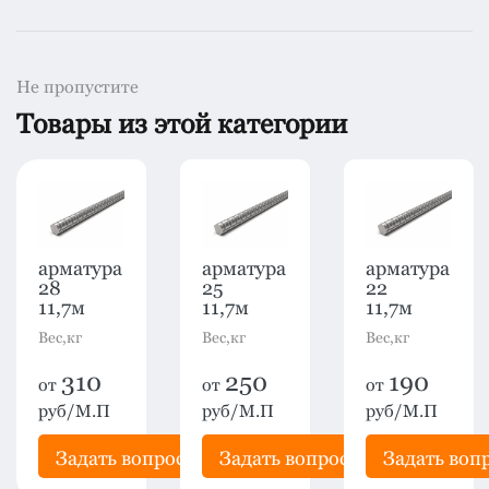
Не пропустите
Товары из этой категории
арматура
арматура
арматура
28
25
22
11,7м
11,7м
11,7м
Вес,кг
Вес,кг
Вес,кг
310
250
190
от
от
от
руб/М.П
руб/М.П
руб/М.П
рос
Задать вопрос
Задать вопрос
Задать воп