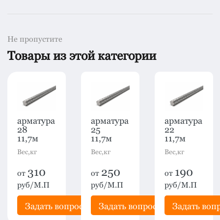
Не пропустите
Товары из этой категории
арматура
арматура
арматура
28
25
22
11,7м
11,7м
11,7м
Вес,кг
Вес,кг
Вес,кг
310
250
190
от
от
от
руб/М.П
руб/М.П
руб/М.П
рос
Задать вопрос
Задать вопрос
Задать воп