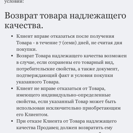
система
условий:
все
категории
Возврат товара надлежащего
Изоляция
качества.
Монтаж
Клиент вправе отказаться после получения
Товара - в течение 7 (семи) дней, не считая дня
Фальцевая
покупки.
кровля
Возврат Товара надлежащего качества возможен
Металлочерепица
в случае, если сохранены его товарный вид,
премиум
потребительские свойства, а также документ,
подтверждающий факт и условия покупки
Черепица
указанного Товара.
гибкая
Клиент не вправе отказаться от Товара,
Смотреть
имеющего индивидуально-определенные
все
свойства, если указанный Товар может быть
категории
использован исключительно приобретающим
его Клиентом.
При отказе Клиента от Товара надлежащего
качества Продавец должен возвратить ему