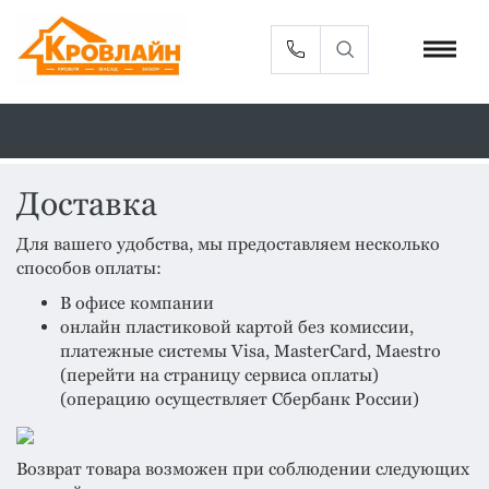
Доставка
Металлочерепица
Сайдинг
Для вашего удобства, мы предоставляем несколько
способов оплаты:
Фасадные
Профлист
В офисе компании
панели
онлайн пластиковой картой без комиссии,
Кровельная
платежные системы Visa, MasterCard, Maestro
Софиты
вентиляция
(перейти на страницу сервиса оплаты)
(операцию осуществляет Сбербанк России)
Доборные
Комплектующие
элементы
Водосточная
Возврат товара возможен при соблюдении следующих
Смотреть