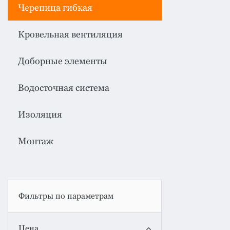
система
все
Черепица гибкая
категории
Изоляция
Кровельная вентиляция
Монтаж
Доборные элементы
Фальцевая
кровля
Водосточная система
Металлочерепица
Изоляция
премиум
Черепица
Монтаж
гибкая
Смотреть
все
категории
Фильтры по параметрам
Цена