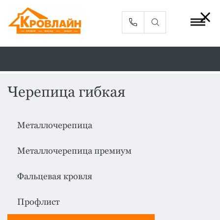
Черепица гибкая
Металлочерепица
Сайдинг
Металлочерепица
Фасадные
Профлист
панели
Металлочерепица премиум
Кровельная
Софиты
вентиляция
Фальцевая кровля
Доборные
Комплектующие
элементы
Профлист
Водосточная
Смотреть