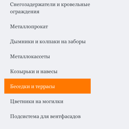
система
все
Снегозадержатели и кровельные
категории
ограждения
Изоляция
Металлопрокат
Монтаж
Дымники и колпаки на заборы
Фальцевая
кровля
Металлокассеты
Металлочерепица
премиум
Козырьки и навесы
Черепица
гибкая
Беседки и террасы
Смотреть
все
Цветники на могилки
категории
Подсистема для вентфасадов