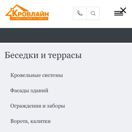
Беседки и террасы
Металлочерепица
Сайдинг
Кровельные системы
Фасадные
Профлист
панели
Фасады зданий
Кровельная
Софиты
вентиляция
Ограждения и заборы
Доборные
Комплектующие
элементы
Ворота, калитки
Водосточная
Смотреть