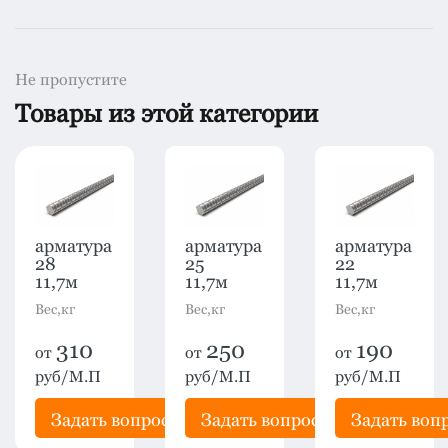
Не пропустите
Товары из этой категории
арматура
арматура
арматура
28
25
22
11,7м
11,7м
11,7м
Вес,кг
Вес,кг
Вес,кг
310
250
190
от
от
от
руб/М.П
руб/М.П
руб/М.П
рос
Задать вопрос
Задать вопрос
Задать воп