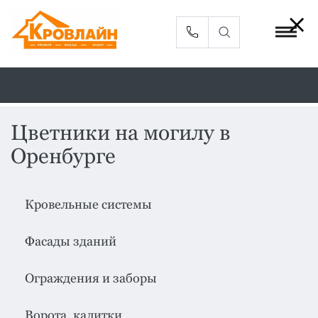
Цветники на могилу в
Оренбурге
Металлочерепица
Сайдинг
Фасадные
Профлист
панели
Кровельные системы
Кровельная
Софиты
Фасады зданий
вентиляция
Доборные
Комплектующие
Ограждения и заборы
элементы
Водосточная
Смотреть
Ворота, калитки