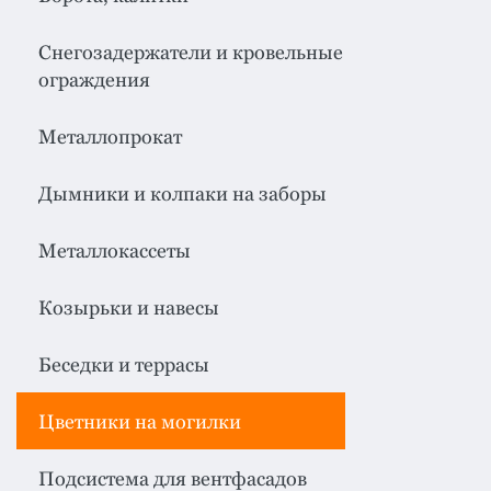
система
все
категории
Изоляция
Снегозадержатели и кровельные
ограждения
Монтаж
Металлопрокат
Фальцевая
кровля
Дымники и колпаки на заборы
Металлочерепица
премиум
Металлокассеты
Черепица
гибкая
Козырьки и навесы
Смотреть
Беседки и террасы
все
категории
Цветники на могилки
Подсистема для вентфасадов