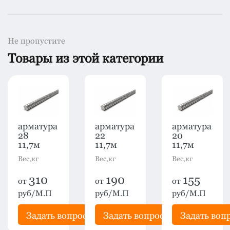
Не пропустите
Товары из этой категории
арматура
арматура
арматура
28
22
20
11,7м
11,7м
11,7м
Вес,кг
Вес,кг
Вес,кг
310
190
155
от
от
от
руб/М.П
руб/М.П
руб/М.П
рос
Задать вопрос
Задать вопрос
Задать воп