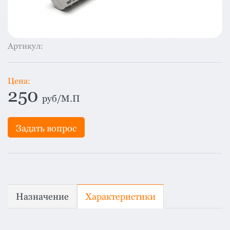
система
все
категории
Изоляция
Артикул:
Монтаж
Фальцевая
Цена:
кровля
250
руб/М.П
Металлочерепица
премиум
Задать вопрос
Черепица
гибкая
Смотреть
все
категории
Назначение
Характеристики