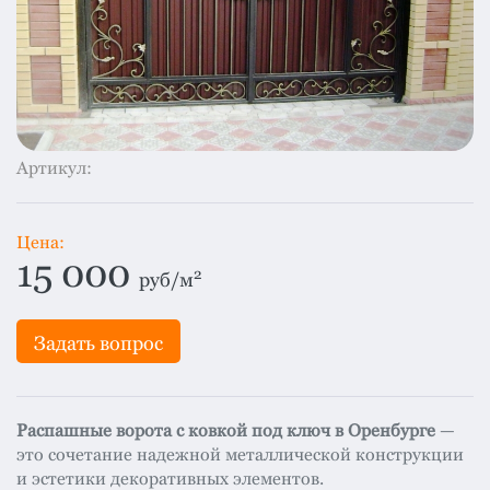
система
все
категории
Изоляция
Монтаж
Фальцевая
Артикул:
кровля
Металлочерепица
Цена:
премиум
15 000
2
руб/м
Черепица
гибкая
Задать вопрос
Смотреть
все
категории
Распашные ворота с ковкой под ключ в Оренбурге
—
это сочетание надежной металлической конструкции
и эстетики декоративных элементов.