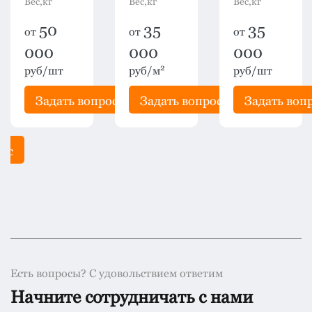
Вес,кг
Вес,кг
Вес,кг
50
35
35
от
от
от
000
000
000
2
руб/шт
руб/м
руб/шт
Задать вопрос
Задать вопрос
Задать воп
рос
Есть вопросы? С удовольствием ответим
Начните сотрудничать с нами