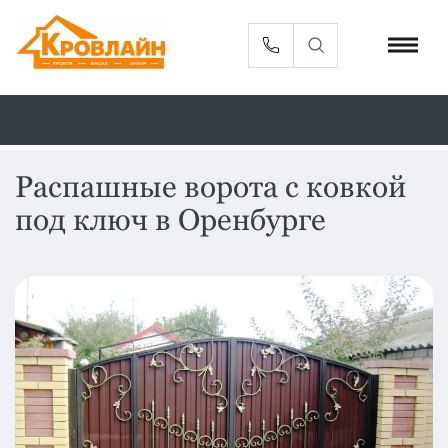
Распашные ворота с ковкой
под ключ в Оренбурге
Металлочерепица
Сайдинг
Фасадные
Профлист
панели
Кровельная
Софиты
вентиляция
Доборные
Комплектующие
элементы
Водосточная
Смотреть