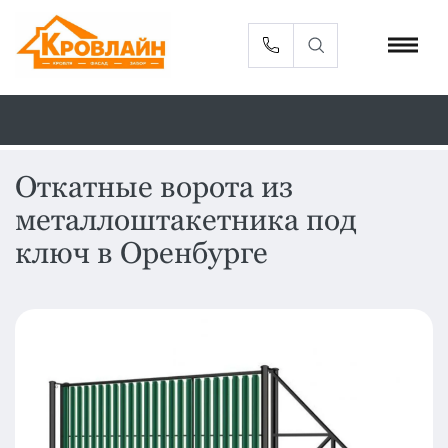
Откатные ворота из
металлоштакетника под
Металлочерепица
Сайдинг
ключ в Оренбурге
Фасадные
Профлист
панели
Кровельная
Софиты
вентиляция
Доборные
Комплектующие
элементы
Водосточная
Смотреть