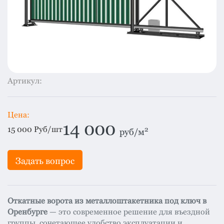
система
все
категории
Изоляция
Монтаж
Фальцевая
Артикул:
кровля
Металлочерепица
премиум
Цена:
14 000
Черепица
15 000
Руб/шт
2
руб/м
гибкая
Смотреть
Задать вопрос
все
категории
Откатные ворота из металлоштакетника под ключ в
Оренбурге
— это современное решение для въездной
группы, сочетающее удобство эксплуатации и