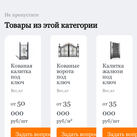
Не пропустите
Товары из этой категории
Кованая
Кованые
Калитка
калитка
ворота
жалюзи
под
под
под
ключ
ключ
ключ
Вес,кг
Вес,кг
Вес,кг
50
35
35
от
от
от
000
000
000
2
руб/шт
руб/м
руб/шт
Задать вопрос
Задать вопрос
Задать воп