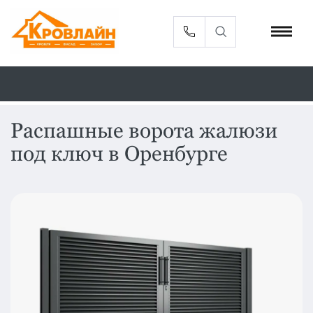
Распашные ворота жалюзи
под ключ в Оренбурге
Металлочерепица
Сайдинг
Фасадные
Профлист
панели
Кровельная
Софиты
вентиляция
Доборные
Комплектующие
элементы
Водосточная
Смотреть