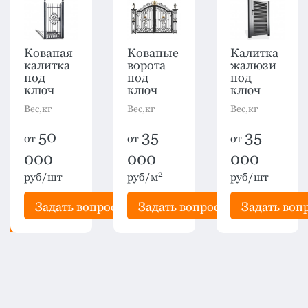
Кованая
Кованые
Калитка
калитка
ворота
жалюзи
под
под
под
ключ
ключ
ключ
Вес,кг
Вес,кг
Вес,кг
50
35
35
от
от
от
000
000
000
2
руб/шт
руб/м
руб/шт
Задать вопрос
Задать вопрос
Задать воп
рос