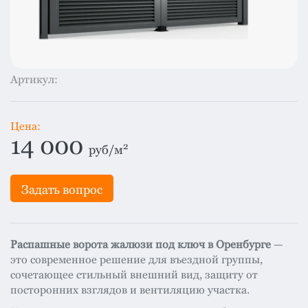
система
все
категории
Изоляция
Монтаж
Артикул:
Фальцевая
кровля
Цена:
Металлочерепица
14 000
2
руб/м
премиум
Черепица
Задать вопрос
гибкая
Смотреть
все
Распашные ворота жалюзи под ключ в Оренбурге
—
категории
это современное решение для въездной группы,
сочетающее стильный внешний вид, защиту от
посторонних взглядов и вентиляцию участка.