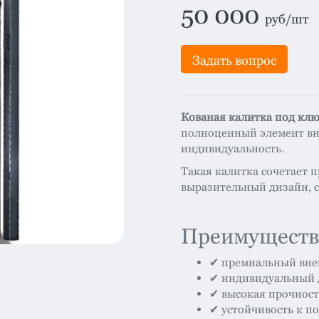
система
все
50 000
руб/шт
категории
Изоляция
Задать вопрос
Монтаж
Фальцевая
Кованая калитка под клю
кровля
полноценный элемент вн
Металлочерепица
индивидуальность.
премиум
Такая калитка сочетает 
Черепица
выразительный дизайн, с
гибкая
Смотреть
Преимуществ
все
категории
✔ премиальный вн
✔ индивидуальный 
✔ высокая прочност
✔ устойчивость к п