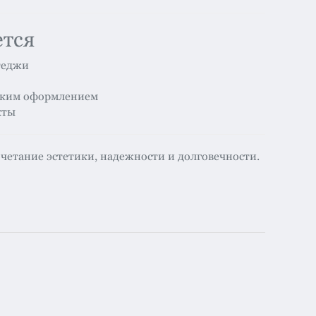
ется
теджи
рским оформлением
кты
четание эстетики, надежности и долговечности.