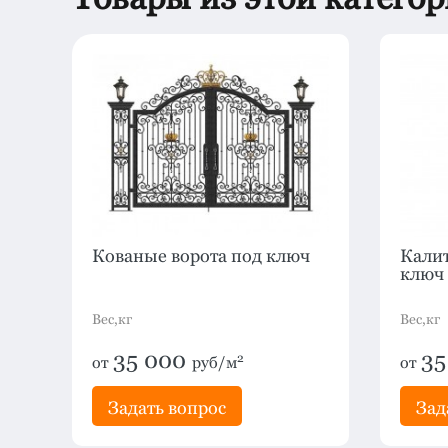
Кованые ворота под ключ
Кали
ключ
Вес,кг
Вес,кг
35 000
35
2
от
руб/м
от
Задать вопрос
Зад