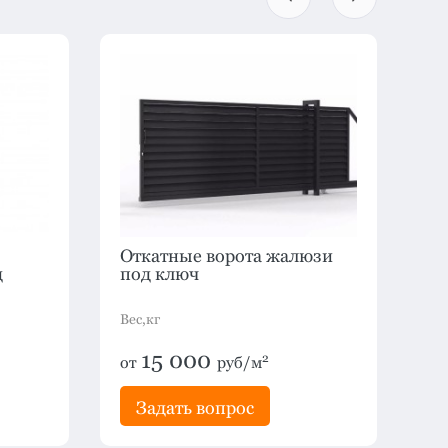
Откатные ворота жалюзи
Ра
д
под ключ
жа
Вес,кг
Вес
15 000
2
от
руб/м
о
Задать вопрос