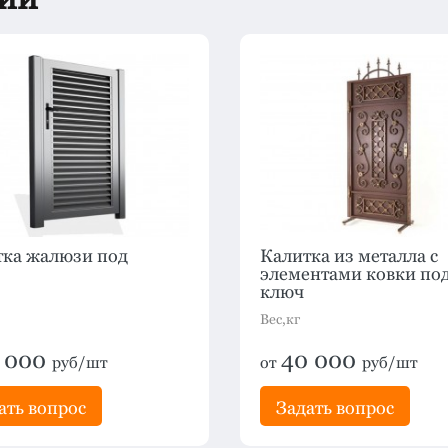
тка жалюзи под
Калитка из металла с
элементами ковки по
ключ
Вес,кг
 000
40 000
руб/шт
от
руб/шт
ать вопрос
Задать вопрос