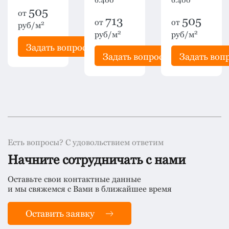
6.400
6.400
505
от
713
505
от
от
2
руб/м
2
2
руб/м
руб/м
рос
Задать вопрос
Задать вопрос
Задать воп
Есть вопросы? С удовольствием ответим
Начните сотрудничать с нами
Оставьте свои контактные данные
и мы свяжемся с Вами в ближайшее время
Оставить заявку