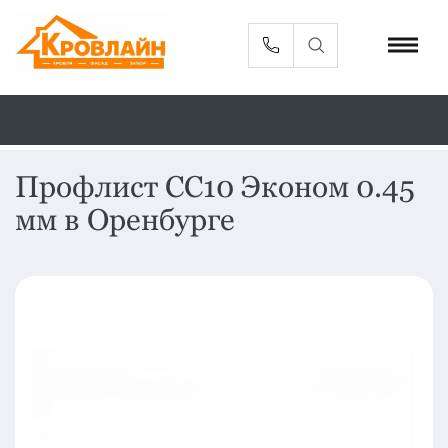
Профлист СС10 Эконом 0.45
мм в Оренбурге
Металлочерепица
Сайдинг
Фасадные
Профлист
панели
Кровельная
Софиты
вентиляция
Доборные
Комплектующие
элементы
Водосточная
Смотреть