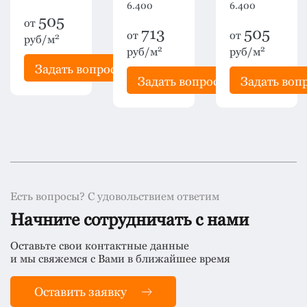
6.400
6.400
505
от
713
505
от
от
2
руб/м
2
2
руб/м
руб/м
рос
Задать вопрос
Задать вопрос
Задать воп
Есть вопросы? С удовольствием ответим
Начните сотрудничать с нами
Оставьте свои контактные данные
и мы свяжемся с Вами в ближайшее время
Оставить заявку