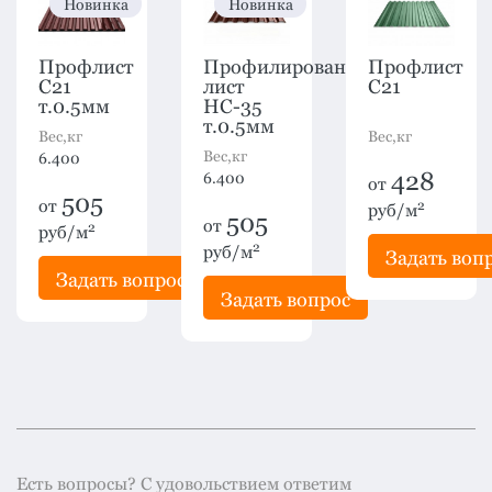
Новинка
Новинка
Профлист
Профилированный
Профлист
C21
лист
C21
т.0.5мм
HC-35
т.0.5мм
Вес,кг
Вес,кг
Вес,кг
6.400
428
6.400
от
505
от
2
руб/м
505
от
2
руб/м
2
руб/м
рос
Задать воп
Задать вопрос
Задать вопрос
Есть вопросы? С удовольствием ответим