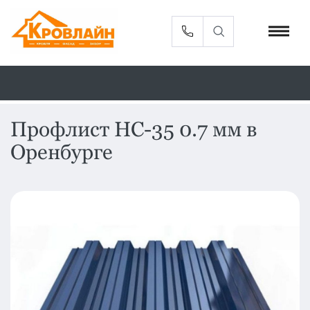
Профлист НС-35 0.7 мм в
Оренбурге
Металлочерепица
Сайдинг
Фасадные
Профлист
панели
Кровельная
Софиты
вентиляция
Доборные
Комплектующие
элементы
Водосточная
Смотреть