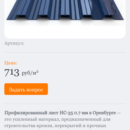
система
все
категории
Изоляция
Монтаж
Фальцевая
Артикул:
кровля
Металлочерепица
Цена:
премиум
713
2
руб/м
Черепица
гибкая
Задать вопрос
Смотреть
все
категории
Профилированный лист НС-35 0.7 мм в Оренбурге
—
это усиленный материал, предназначенный для
строительства кровли, перекрытий и прочных