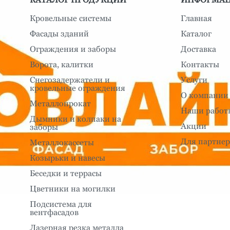
Кровельные системы
Главная
Фасады зданий
Каталог
Ограждения и заборы
Доставка
Ворота, калитки
Контакты
Снегозадержатели и
Услуги
кровельные ограждения
О компании
Металлопрокат
Наши работ
Дымники и колпаки на
Акции
заборы
Для партнер
Металлокассеты
Козырьки и навесы
Беседки и террасы
Цветники на могилки
Подсистема для
вентфасадов
Лазерная резка металла