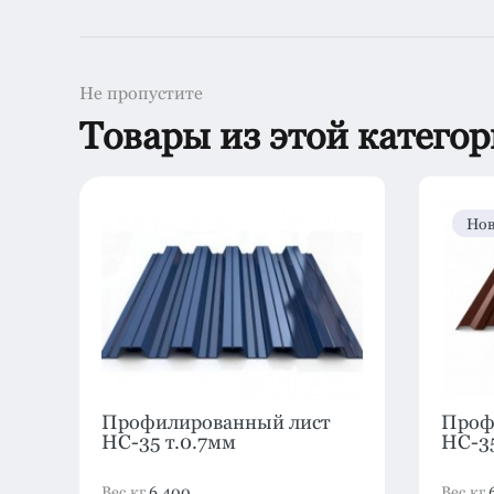
Не пропустите
Товары из этой катего
Нов
Профилированный лист
Проф
HC-35 т.0.7мм
HC-35
Вес,кг
6.400
Вес,кг