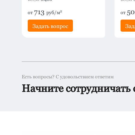
713
5
2
от
руб/м
от
Задать вопрос
Зад
Есть вопросы? С удовольствием ответим
Начните сотрудничать 