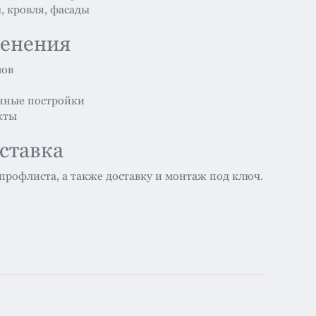
, кровля, фасады
менения
мов
енные постройки
кты
ставка
рофлиста, а также доставку и монтаж под ключ.