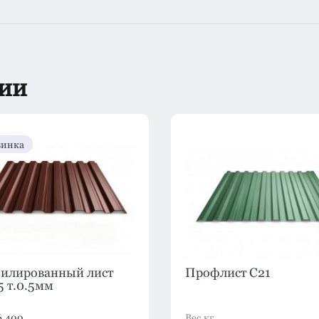
рии
инка
илированный лист
Профлист C21
 т.0.5мм
6.400
Вес,кг