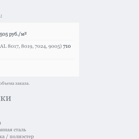
:
505 руб./м²
L 8017, 8019, 7024, 9005)
710
объема заказа.
ики
м
нная сталь
а / полиэстер