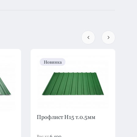
Новинка
Профлист H15 т.0.5мм
Пр
Дв
Вес,кг
6.400
Ве