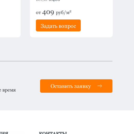
409
п
2
от
руб/м
Задать вопрос
Оставить заявку
е время
ЦИЯ
КОНТАКТЫ