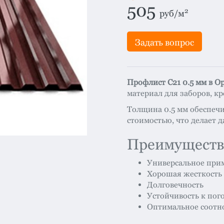
система
все
505
2
руб/м
категории
Изоляция
Задать вопрос
Монтаж
Фальцевая
Профлист С21 0.5 мм в О
кровля
материал для заборов, кр
Металлочерепица
Толщина 0.5 мм обеспеч
премиум
стоимостью, что делает 
Черепица
гибкая
Преимуществ
Смотреть
Универсальное при
все
Хорошая жесткость
категории
Долговечность
Устойчивость к пог
Оптимальное соотн