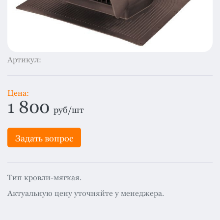
система
все
категории
Изоляция
Монтаж
Артикул:
Фальцевая
кровля
Цена:
Металлочерепица
1 800
премиум
руб/шт
Черепица
гибкая
Задать вопрос
Смотреть
все
категории
Тип кровли-мягкая.
Актуальную цену уточняйте у менеджера.