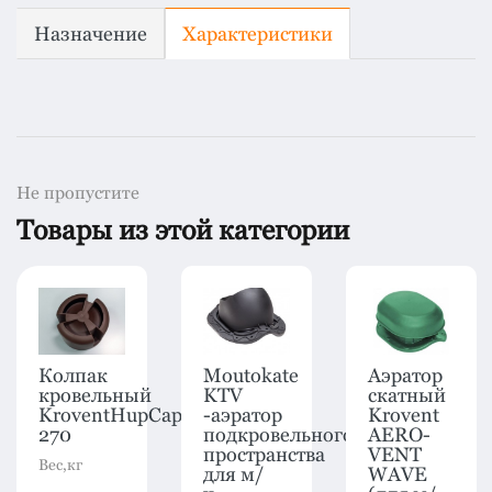
Назначение
Характеристики
Не пропустите
Товары из этой категории
Колпак
Moutokate
Аэратор
кровельный
KTV
скатный
KroventHupCap
-аэратор
Krovent
270
подкровельного
AERO-
пространства
VENT
Вес,кг
для м/
WAVE