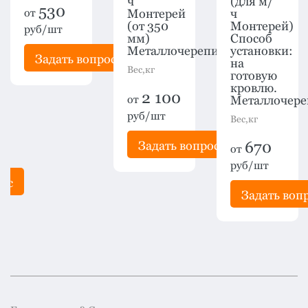
скад)
ч
(для м/
530
от
Монтерей
ч
(от 350
Монтерей)
руб/шт
мм)
Способ
Металлочерепица
установки:
Задать вопрос
на
Вес,кг
готовую
кровлю.
2 100
от
Металлочере
руб/шт
Вес,кг
Задать вопрос
670
от
руб/шт
рос
Задать воп