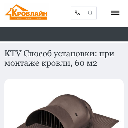
KTV Способ установки: при
монтаже кровли, 60 м2
Металлочерепица
Сайдинг
Фасадные
Профлист
панели
Кровельная
Софиты
вентиляция
Доборные
Комплектующие
элементы
Водосточная
Смотреть