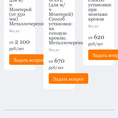
ч
(для м/
установки:
Монтерей
ч
при
(от 350
Монтерей)
монтаже
мм)
Способ
кровли
Металлочерепица
установки:
Вес,кг
на
Вес,кг
готовую
620
кровлю.
от
2 100
от
Металлочерепица
руб/шт
руб/шт
Вес,кг
Задать воп
рос
Задать вопрос
670
от
руб/шт
Задать вопрос