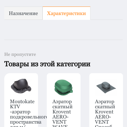
Назначение
Характеристики
Не пропустите
Товары из этой категории
Moutokate
Аэратор
Аэратор
KTV
скатный
скатный
-аэратор
Krovent
Krovent
подкровельного
AERO-
AERO-
пространства
VENT
VENT
для м/
WAVE
Способ