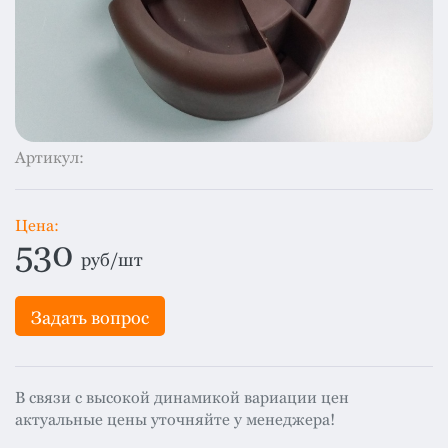
система
все
категории
Изоляция
Монтаж
Фальцевая
Артикул:
кровля
Металлочерепица
премиум
Цена:
530
Черепица
руб/шт
гибкая
Смотреть
Задать вопрос
все
категории
В связи с высокой динамикой вариации цен
актуальные цены уточняйте у менеджера!