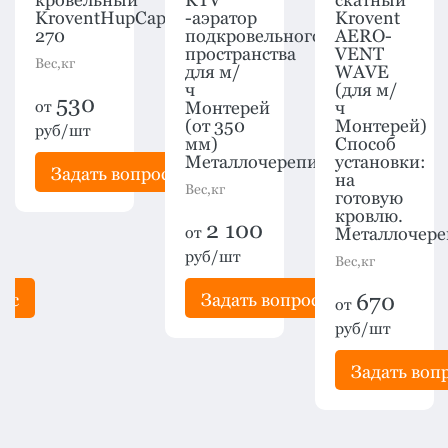
KroventHupCap
-аэратор
Krovent
270
подкровельного
AERO-
пространства
VENT
Вес,кг
для м/
WAVE
ч
(для м/
530
от
Монтерей
ч
(от 350
Монтерей)
руб/шт
мм)
Способ
Металлочерепица
установки:
Задать вопрос
на
Вес,кг
готовую
кровлю.
2 100
от
Металлочере
руб/шт
Вес,кг
рос
Задать вопрос
670
от
руб/шт
Задать воп