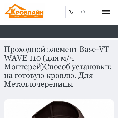
Проходной элемент Base-VT
WAVE 110 (для м/ч
Металлочерепица
Сайдинг
Монтерей)Способ установки:
Фасадные
Профлист
на готовую кровлю. Для
панели
Металлочерепицы
Кровельная
Софиты
вентиляция
Доборные
Комплектующие
элементы
Водосточная
Смотреть