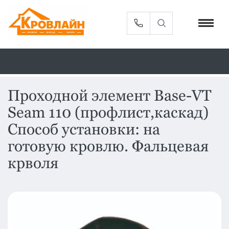
Проходной элемент Base-VT
Seam 110 (профлист,каскад)
Металлочерепица
Сайдинг
Способ установки: на
Фасадные
Профлист
готовую кровлю. Фальцевая
панели
крволя
Кровельная
Софиты
вентиляция
Доборные
Комплектующие
элементы
Водосточная
Смотреть