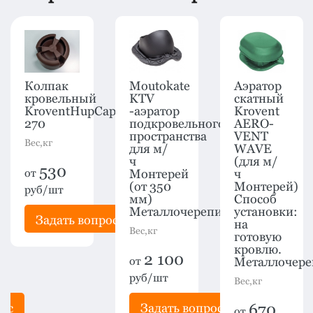
Колпак
Moutokate
Аэратор
кровельный
KTV
скатный
KroventHupCap
-аэратор
Krovent
270
подкровельного
AERO-
пространства
VENT
Вес,кг
для м/
WAVE
ч
(для м/
530
от
Монтерей
ч
(от 350
Монтерей)
руб/шт
мм)
Способ
Металлочерепица
установки:
Задать вопрос
на
Вес,кг
готовую
кровлю.
2 100
от
Металлочере
руб/шт
Вес,кг
рос
Задать вопрос
670
от