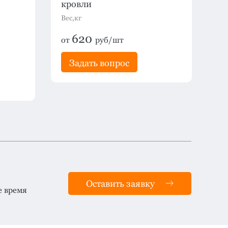
кровли
Вес
Вес,кг
о
620
от
руб/шт
Задать вопрос
Оставить заявку
е время