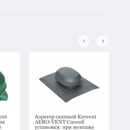
ent
Аэратор скатный Krovent
Ко
ля
AERO-VENT Способ
Kr
б
установки: при монтаже
ти