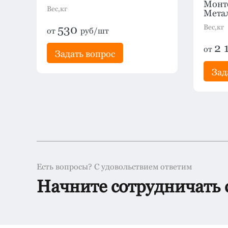
Монте
Вес,кг
Мета
530
Вес,кг
от
руб/шт
2 
от
Задать вопрос
Зад
Есть вопросы? С удовольствием ответим
Начните сотрудничать 