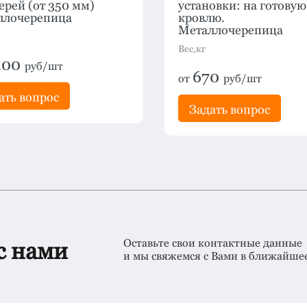
рей (от 350 мм)
установки: на готовую
ллочерепица
кровлю.
Металлочерепица
Вес,кг
100
руб/шт
670
от
руб/шт
ать вопрос
Задать вопрос
Оставьте свои контактные данные
с нами
и мы свяжемся с Вами в ближайше