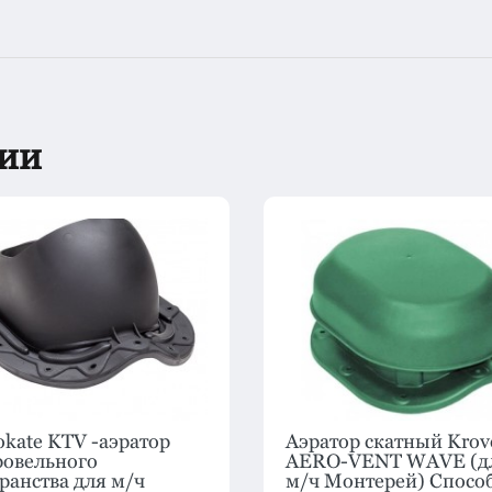
рии
kate KTV -аэратор
Аэратор скатный Krov
ровельного
AERO-VENT WAVE (д
ранства для м/ч
м/ч Монтерей) Спосо