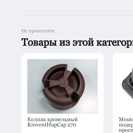
Не пропустите
Товары из этой катего
-
Колпак кровельный
Mouto
KroventHupCap 270
подк
б
прост