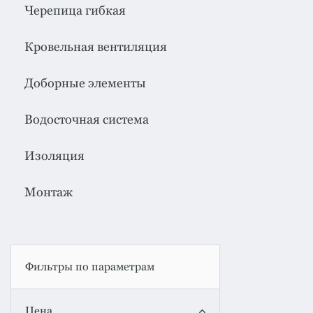
система
все
Черепица гибкая
категории
Изоляция
Кровельная вентиляция
Монтаж
Доборные элементы
Фальцевая
кровля
Водосточная система
Металлочерепица
Изоляция
премиум
Черепица
Монтаж
гибкая
Смотреть
все
категории
Фильтры по параметрам
Цена