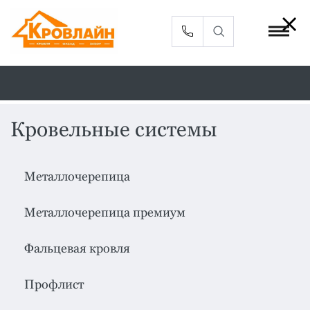
Кровельные системы
Металлочерепица
Сайдинг
Металлочерепица
Фасадные
Профлист
панели
Металлочерепица премиум
Кровельная
Софиты
вентиляция
Фальцевая кровля
Доборные
Комплектующие
элементы
Профлист
Водосточная
Смотреть