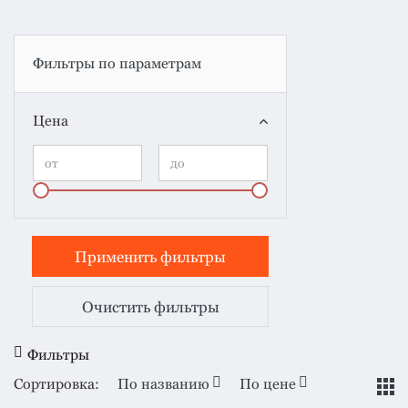
система
все
категории
Изоляция
Фильтры по параметрам
Монтаж
Цена
Фальцевая
кровля
Металлочерепица
премиум
Черепица
гибкая
Смотреть
Очистить фильтры
все
категории
Фильтры
Сортировка:
По названию
По цене