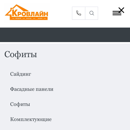
Софиты
Металлочерепица
Сайдинг
Сайдинг
Фасадные
Профлист
панели
Фасадные панели
Кровельная
Софиты
вентиляция
Софиты
Доборные
Комплектующие
элементы
Комплектующие
Водосточная
Смотреть