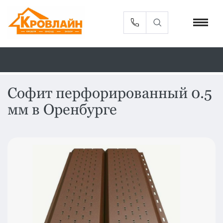
Софит перфорированный 0.5
мм в Оренбурге
Металлочерепица
Сайдинг
Фасадные
Профлист
панели
Кровельная
Софиты
вентиляция
Доборные
Комплектующие
элементы
Водосточная
Смотреть