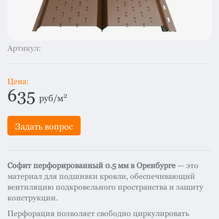
система
все
категории
Изоляция
Артикул:
Монтаж
Фальцевая
кровля
Цена:
635
2
Металлочерепица
руб/м
премиум
Черепица
Задать вопрос
гибкая
Смотреть
все
Софит перфорированный 0.5 мм в Оренбурге
— это
категории
материал для подшивки кровли, обеспечивающий
вентиляцию подкровельного пространства и защиту
конструкции.
Перфорация позволяет свободно циркулировать