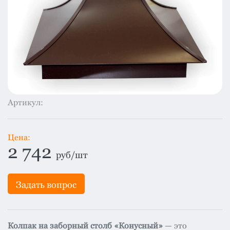
система
все
категории
Изоляция
Монтаж
Фальцевая
кровля
Металлочерепица
Артикул:
премиум
Черепица
Цена:
гибкая
2 742
руб/шт
Смотреть
все
категории
Задать вопрос
Колпак на заборный столб «Конусный»
— это