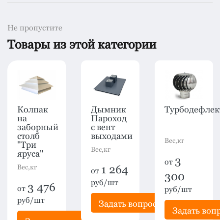
Не пропустите
Товары из этой категории
Колпак
Дымник
Турбодефлек
на
Пароход
заборный
с вент
столб
выходами
Вес,кг
"Три
Вес,кг
яруса"
3
от
Вес,кг
1 264
от
300
руб/шт
3 476
от
руб/шт
руб/шт
Задать вопрос
Задать воп