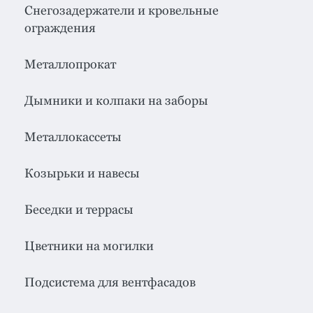
система
все
Снегозадержатели и кровельные
категории
ограждения
Изоляция
Металлопрокат
Монтаж
Дымники и колпаки на заборы
Фальцевая
кровля
Металлокассеты
Металлочерепица
премиум
Козырьки и навесы
Черепица
гибкая
Беседки и террасы
Смотреть
все
Цветники на могилки
категории
Подсистема для вентфасадов