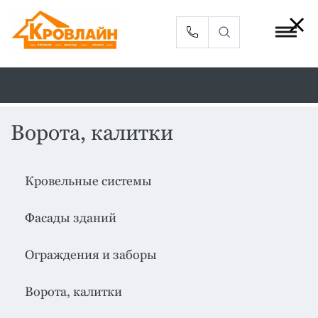
Ворота, калитки
Металлочерепица
Сайдинг
Кровельные системы
Фасадные
Профлист
панели
Фасады зданий
Кровельная
Софиты
вентиляция
Ограждения и заборы
Доборные
Комплектующие
элементы
Ворота, калитки
Водосточная
Смотреть