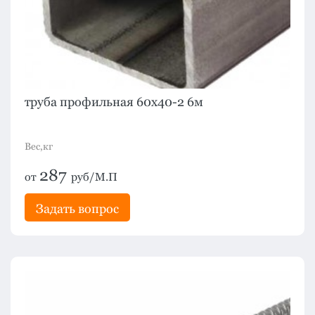
труба профильная 60х40-2 6м
Вес,кг
287
от
руб/М.П
Задать вопрос