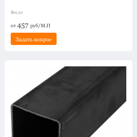
Вес,кг
457
от
руб/М.П
Задать вопрос