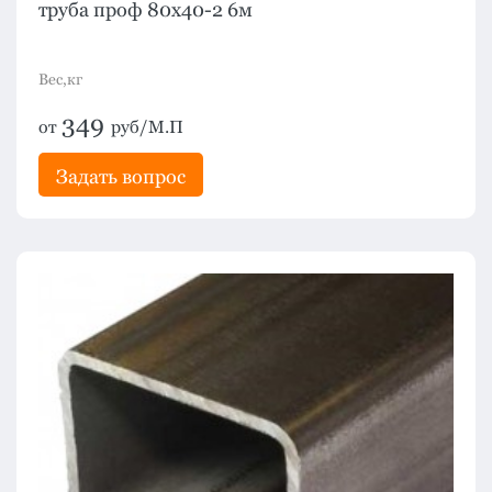
труба проф 80х40-2 6м
Вес,кг
349
от
руб/М.П
Задать вопрос