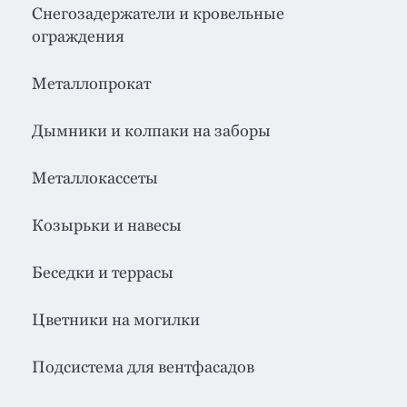
система
все
Снегозадержатели и кровельные
категории
ограждения
Изоляция
Металлопрокат
Монтаж
Дымники и колпаки на заборы
Фальцевая
кровля
Металлокассеты
Металлочерепица
премиум
Козырьки и навесы
Черепица
гибкая
Беседки и террасы
Смотреть
все
Цветники на могилки
категории
Подсистема для вентфасадов