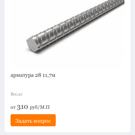
арматура 28 11,7м
Вес,кг
310
от
руб/М.П
Задать вопрос