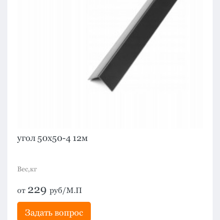
угол 50х50-4 12м
Вес,кг
229
от
руб/М.П
Задать вопрос