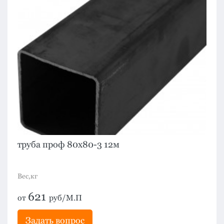
труба проф 80х80-3 12м
Вес,кг
621
от
руб/М.П
Задать вопрос