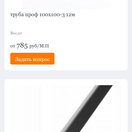
труба проф 100х100-3 12м
Вес,кг
785
от
руб/М.П
Задать вопрос