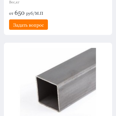
Вес,кг
650
от
руб/М.П
Задать вопрос