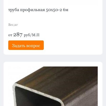
труба профильная 50х50-2 6м
Вес,кг
287
от
руб/М.П
Задать вопрос