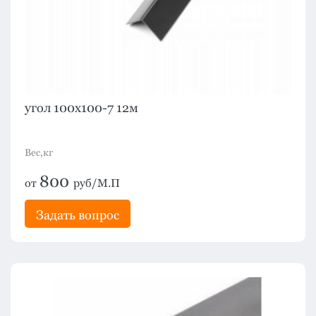
угол 100х100-7 12м
Вес,кг
800
от
руб/М.П
Задать вопрос