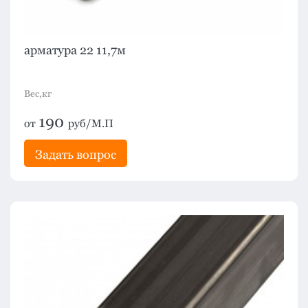
арматура 22 11,7м
Вес,кг
190
от
руб/М.П
Задать вопрос