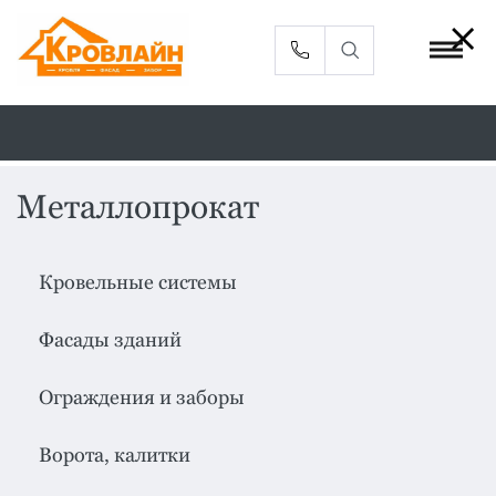
Металлопрокат
Металлочерепица
Сайдинг
Кровельные системы
Фасадные
Профлист
панели
Фасады зданий
Кровельная
Софиты
вентиляция
Ограждения и заборы
Доборные
Комплектующие
элементы
Ворота, калитки
Водосточная
Смотреть