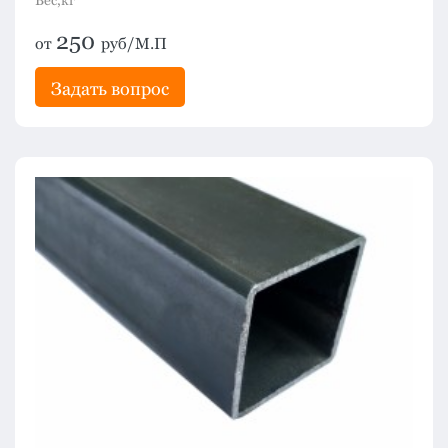
Вес,кг
250
от
руб/М.П
Задать вопрос