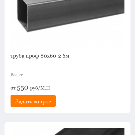
труба проф 80х60-2 6м
Вес,кг
550
от
руб/М.П
Задать вопрос