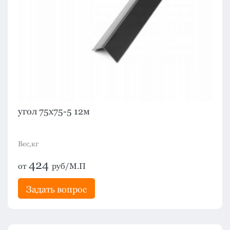
угол 75х75-5 12м
Вес,кг
424
от
руб/М.П
Задать вопрос