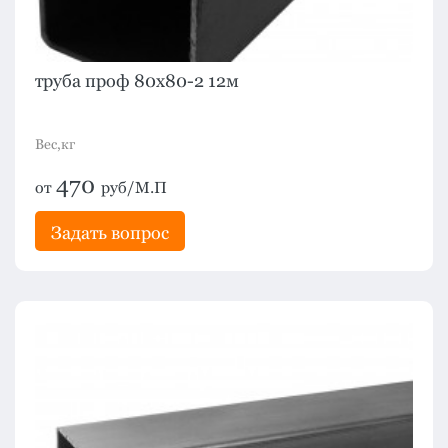
труба проф 80х80-2 12м
Вес,кг
470
от
руб/М.П
Задать вопрос